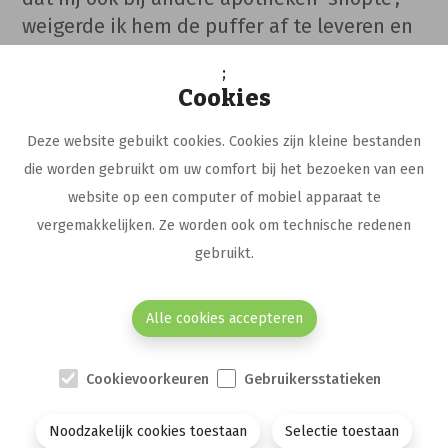
weigerde ik hem de puffer af te leveren en
wees hem op zijn overgebruik. Hij was
;
verwonderd dat ik dat wist en vroeg me
Cookies
waar ik dat kon zien. Enkele uren later
merkte ik dat hij zijn toestemming om
Deze website gebuikt cookies. Cookies zijn kleine bestanden
toegang te hebben tot zijn GFD had
die worden gebruikt om uw comfort bij het bezoeken van een
ingetrokken.“
website op een computer of mobiel apparaat te
vergemakkelijken. Ze worden ook om technische redenen
Bernard voegt toe
: “Ik heb als ‘bijwerking’
gebruikt.
gehad dat een trouwe patiënt wegbleef na
de confrontatie met de harde feiten. Als ik
Alle cookies accepteren
het GFD niet kan raadplegen, ben ik sowieso
extra voorzichtig, want misschien wil die
patiënt bewust iets verbergen. Kan ik wel
Cookievoorkeuren
Gebruikersstatieken
zien wat er afgeleverd wordt, dan is de
geloofwaardigheid van de patiënt groter.
Noodzakelijk cookies toestaan
Selectie toestaan