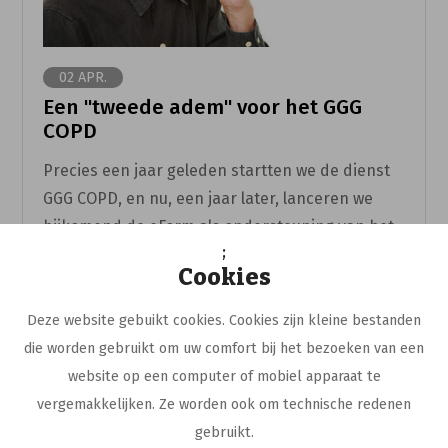
02 APR.
Een "tweede adem" voor het GGG
COPD
Precies een jaar geleden startten we de dienst
GGG COPD, en nu, een jaar later, lanceren we
bijkomend de eForm als ondersteuning van het
;
gesprek met de patiënt.
Cookies
Lees meer
Deze website gebuikt cookies. Cookies zijn kleine bestanden
die worden gebruikt om uw comfort bij het bezoeken van een
website op een computer of mobiel apparaat te
vergemakkelijken. Ze worden ook om technische redenen
gebruikt.