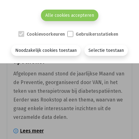
Alle cookies accepteren
Cookievoorkeuren
Gebruikersstatieken
18 DEC.
Noodzakelijk cookies toestaan
Selectie toestaan
Stoppen met roken dankzij je
apotheker
Afgelopen maand stond de jaarlijkse Maand van
de Preventie, georganiseerd door VAN, in het
teken van therapietrouw bij diabetespatiënten.
Eerder was Rookstop al een thema, waarvan we
graag enkele interessante inzichten uit de
verzamelde data delen.
Lees meer