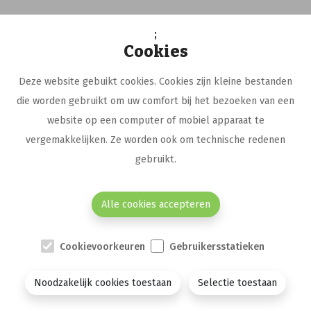
;
Cookies
FarmaFlux
Deze website gebuikt cookies. Cookies zijn kleine bestanden
FarmaFlux biedt de apotheker een
die worden gebruikt om uw comfort bij het bezoeken van een
waaier aan tools aan die hem
website op een computer of mobiel apparaat te
ondersteunen bij zijn taken naast
vergemakkelijken. Ze worden ook om technische redenen
gebruikt.
middelen voor de digitalisering van
de farmaceutische zorg.
Alle cookies accepteren
Vragen of meldingen
Cookievoorkeuren
Gebruikersstatieken
info@farmaflux.be
Noodzakelijk cookies toestaan
Selectie toestaan
vaccinatie@farmaflux.be