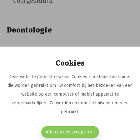
doorgestuurd.
Deontologie
A. Kwaliteit van de inhoud
;
Cookies
Deze website gebuikt cookies. Cookies zijn kleine bestanden
Inhoud
die worden gebruikt om uw comfort bij het bezoeken van een
FarmaFlux verbindt zich er met name toe
website op een computer of mobiel apparaat te
via haar websites kwaliteitsinhoud te
vergemakkelijken. Ze worden ook om technische redenen
leveren. Om ervoor te zorgen dat alle
gebruikt.
bezoekers de informatie begrijpen, worden
de teksten zo duidelijk mogelijk geschreven
Alle cookies accepteren
en wordt er geen te technisch of