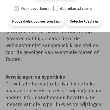
wetenschappelijk intern jargon gebruikt.
Cookievoorkeuren
Gebruikersstatieken
De informatie die op de websites is te
Noodzakelijk cookies toestaan
Selectie toestaan
vinden, werd met de grootste zorg
gecontroleerd. De bezoeker wordt erop
gewezen dat hij de redactie of de
webmaster niet aansprakelijk kan stellen
voor de gevolgen van eventuele hiaten of
fouten.
Verwijzingen en hyperlinks
De website farmaflux.be kan hyperlinks
naar andere websites en verwijzingen naar
andere informatiebronnen bevatten. De
meeste van die hyperlinks en verwijzingen