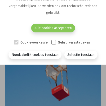
ware de lucht in gekatapulteerd en
vergemakkelijken. Ze worden ook om technische redenen
bereiken in een halve seconde een snelheid
gebruikt.
van 100km. Zo gauw de drone vertrokken is,
meldt de air traffic controller dit meteen
Alle cookies accepteren
aan de Internationale luchthaven van
Kigali.
Cookievoorkeuren
Gebruikersstatieken
Noodzakelijk cookies toestaan
Selectie toestaan