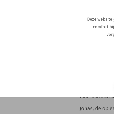
Momenteel zijn
Deze website 
en gebroken le
comfort bi
werk. Nu zijn
ver
mannen.
Marc, the boss
functioneren –
brein achter F
Manon, apothe
om 24/7 syste
naar Marc en 
Jonas, de op e