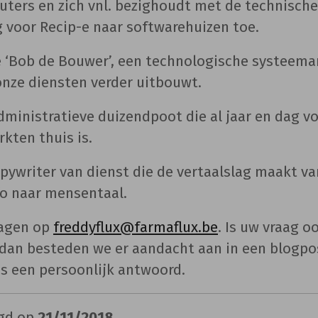
ters en zich vnl. bezighoudt met de technische
 voor Recip-e naar softwarehuizen toe.
e ‘Bob de Bouwer’, een technologische systeemar
onze diensten verder uitbouwt.
dministratieve duizendpoot die al jaar en dag v
rkten thuis is.
opywriter van dienst die de vertaalslag maakt va
fo naar mensentaal.
ragen op
freddyflux@farmaflux.be
. Is uw vraag o
 dan besteden we er aandacht aan in een blogpo
ns een persoonlijk antwoord.
igd op
21/11/2018