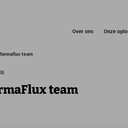
Over ons
Onze oplo
 farmaflux team
18
armaFlux team