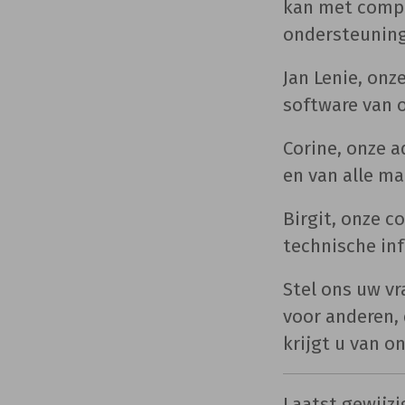
kan met compu
ondersteuning
Jan Lenie, onz
software van 
Corine, onze a
en van alle ma
Birgit, onze c
technische in
Stel ons uw v
voor anderen,
krijgt u van o
Laatst gewijz