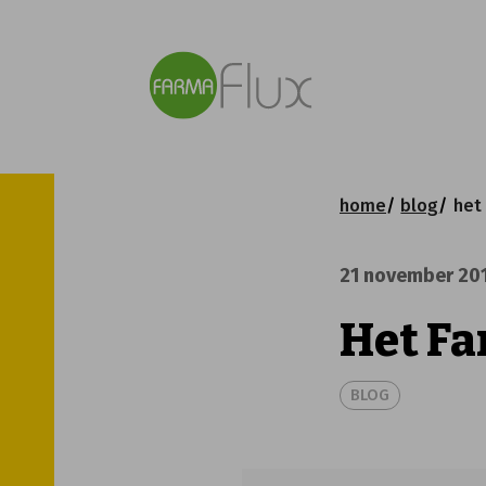
home
blog
het
21 november 20
Het F
BLOG