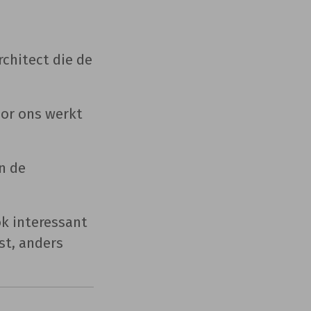
chitect die de
oor ons werkt
n de
ok interessant
st, anders