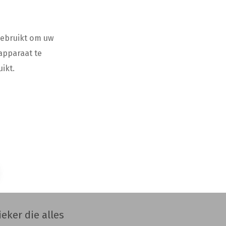
geweest. Ziekte
gebruikt om uw
roet in ons
apparaat te
vrouwen als
ikt.
ft
 Hij is het
ndem met Marc
an apothekers
eker die alles