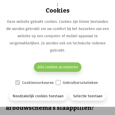
inslikbare matrix.
;
Cookies
Hoe werkt het?
Deze website gebuikt cookies. Cookies zijn kleine bestanden
die worden gebruikt om uw comfort bij het bezoeken van een
Het filament dat van boven in de printer
website op een computer of mobiel apparaat te
aangebracht wordt (zie afb.), wordt
vergemakkelijken. Ze worden ook om technische redenen
kortstondig vloeibaar na opwarming tot 160
gebruikt.
graden. Laagje per laagje wordt het tablet
geprint doordat de printpen van links naar
Alle cookies accepteren
rechts en van achter naar voor beweegt,
terwijl het platform waarop de tablet ligt
langzaam naar beneden beweegt. Zie
Cookievoorkeuren
Gebruikersstatieken
link
Noodzakelijk cookies toestaan
Selectie toestaan
Goedkopere magistrale
afbouwschema’s slaappillen?