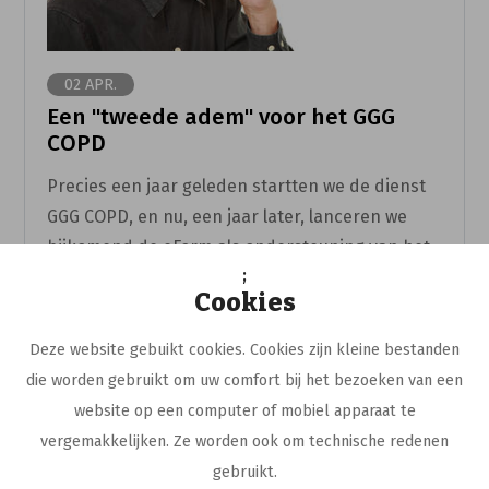
02 APR.
Een "tweede adem" voor het GGG
COPD
Precies een jaar geleden startten we de dienst
GGG COPD, en nu, een jaar later, lanceren we
bijkomend de eForm als ondersteuning van het
;
gesprek met de patiënt.
Cookies
Lees meer
Deze website gebuikt cookies. Cookies zijn kleine bestanden
die worden gebruikt om uw comfort bij het bezoeken van een
website op een computer of mobiel apparaat te
vergemakkelijken. Ze worden ook om technische redenen
gebruikt.