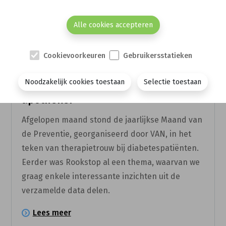
Alle cookies accepteren
Cookievoorkeuren
Gebruikersstatieken
18 DEC.
Noodzakelijk cookies toestaan
Selectie toestaan
Stoppen met roken dankzij je
apotheker
Afgelopen maand stond de jaarlijkse Maand van
de Preventie, georganiseerd door VAN, in het
teken van therapietrouw bij diabetespatiënten.
Eerder was Rookstop al een thema, waarvan we
graag enkele interessante inzichten uit de
verzamelde data delen.
Lees meer